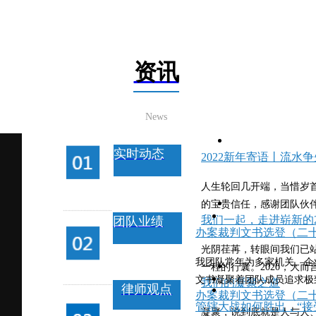
资讯
News
实时动态
2022新年寄语丨流水
人生轮回几开端，当惜岁
的宝贵信任，感谢团队伙伴
我们一起，走进崭新的2
团队业绩
办案裁判文书选登（二
光阴荏苒，转眼间我们已站
我团队常年为多家机关、企
一程的行囊。2020，大而
文书凝聚着团队成员追求极致
我们的凝聚之道
律师观点
办案裁判文书选登（二
管辖大战如何胜出，“接
凝聚，说到底就是人与人