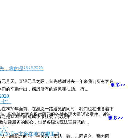
争先，靠的是绵绵不绝
首元月天。喜迎元旦之际，首先感谢过去一年来我们所有客户
更多>>
更多>>
更多>>
们的辛勤付出，感恩所有的遇见和扶助。 有...
020
十七）
在2020年面前。在感恩一路遇见的同时，我们也在准备着下
业、事业单位客户提供顾问服务并办理大量诉讼案件。诉讼
言之是我国全面建成小康社会，实现第...
更多>>
更多>>
更多>>
法律服务的匠心，也是各级法院法官智慧的...
十六）
受货币一方所在地”在哪里？
、人与组织之间的一种关系，团结一致、志同道合、勠力同