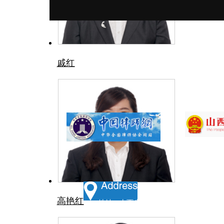
戚红
高艳红
地址：山西省太原市小店区长风街705号和信