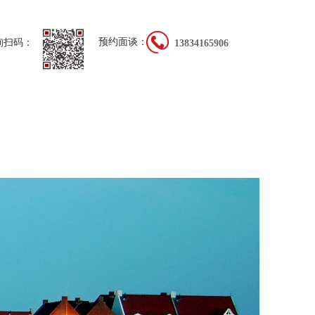
预约面谈：
询扫码：
13834165906