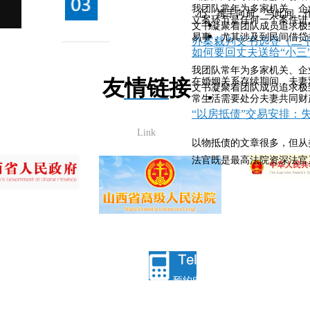
我团队常年为多家机关、企
心、携手向前。与此间，作
立案环节是任何一个案件进
文书凝聚着团队成员追求极致
易事，尤其涉及到民间借贷类
办案裁判文书选登（二
如何要回丈夫送给“小三
我团队常年为多家机关、企
友情链接
在婚姻关系存续期间，夫妻
文书凝聚着团队成员追求极致
常生活需要处分夫妻共同财产
“以房抵债”交易安排：
Link
以物抵债的文章很多，但从
法官既是最高法院资深法官又
商座17层，030006
预约电话： 13834165906