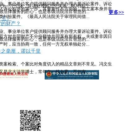
业、事业单位客户提供顾问服务并办理大量诉讼案件。诉讼
为一个个体，应该处理好三个关系，即与自己、...
入诉讼程序的第一步，其重要性不言而喻，而立案本身并非
法律服务的匠心，也是各级法院法官智慧的...
更多>>
更多>>
更多>>
纠纷案件。《最高人民法院关于审理民间借...
十五）
”的财产？
业、事业单位客户提供顾问服务并办理大量诉讼案件。诉讼
双方对共同财产不分份额地共同享有所有权，夫或妻非因日
法律服务的匠心，也是各级法院法官智慧的...
时，应当协商一致，任何一方无权单独处分...
失之毫厘，谬以千里
类案检索、个案比对角度切入的精品文章则不常见。冯文生
是北大法学博士，常年在一线办案，不但审...
扫一扫
随时访问手机网站