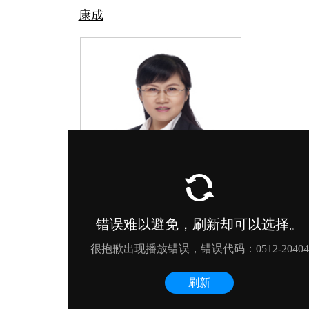
康成
白文利