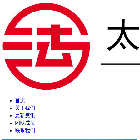
首页
关于我们
最新资讯
团队成员
联系我们