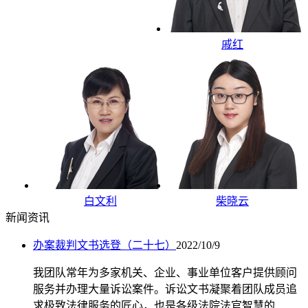
戚红
白文利
柴晓云
新闻资讯
办案裁判文书选登（二十七）
2022/10/9
我团队常年为多家机关、企业、事业单位客户提供顾问
服务并办理大量诉讼案件。诉讼文书凝聚着团队成员追
求极致法律服务的匠心，也是各级法院法官智慧的...